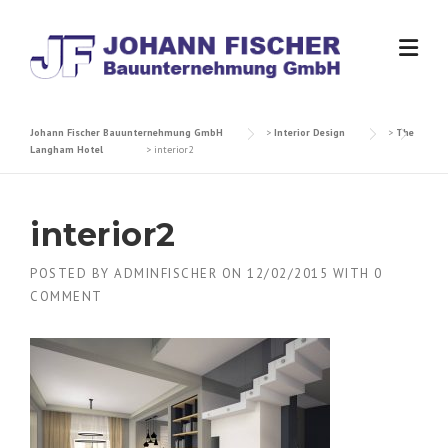
Skip
to
content
Johann Fischer Bauunternehmung GmbH
>
Interior Design
>
The
Langham Hotel
>
interior2
interior2
POSTED BY
ADMINFISCHER
ON
12/02/2015
WITH
0
COMMENT