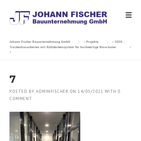
Skip
to
content
Johann Fischer Bauunternehmung GmbH
>
Projekte
>
2020 –
Trockenbauarbeiten mit Kühldeckensystem für hochwertige Büroräume
>
7
7
POSTED BY
ADMINFISCHER
ON
14/05/2021
WITH
0
COMMENT